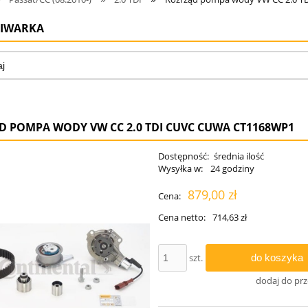
IWARKA
D POMPA WODY VW CC 2.0 TDI CUVC CUWA CT1168WP1
Dostępność:
średnia ilość
Wysyłka w:
24 godziny
879,00 zł
Cena:
Cena netto:
714,63 zł
do koszyka
szt.
dodaj do pr