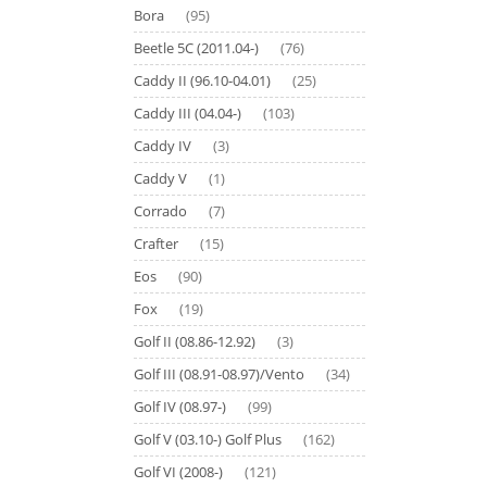
Bora
(95)
Beetle 5C (2011.04-)
(76)
Caddy II (96.10-04.01)
(25)
Caddy III (04.04-)
(103)
Caddy IV
(3)
Caddy V
(1)
Corrado
(7)
Crafter
(15)
Eos
(90)
Fox
(19)
Golf II (08.86-12.92)
(3)
Golf III (08.91-08.97)/Vento
(34)
Golf IV (08.97-)
(99)
Golf V (03.10-) Golf Plus
(162)
Golf VI (2008-)
(121)