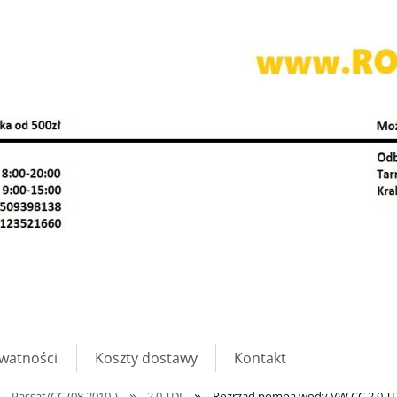
ywatności
Koszty dostawy
Kontakt
»
»
»
Passat/CC (08.2010-)
2.0 TDI
Rozrząd pompa wody VW CC 2.0 