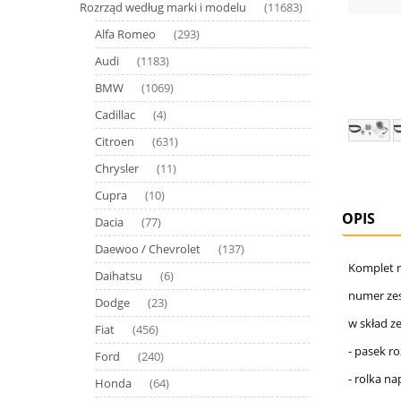
Rozrząd według marki i modelu
(11683)
Alfa Romeo
(293)
Audi
(1183)
BMW
(1069)
Cadillac
(4)
Citroen
(631)
Chrysler
(11)
Cupra
(10)
OPIS
Dacia
(77)
Daewoo / Chevrolet
(137)
Komplet r
Daihatsu
(6)
numer ze
Dodge
(23)
w skład z
Fiat
(456)
- pasek r
Ford
(240)
- rolka na
Honda
(64)