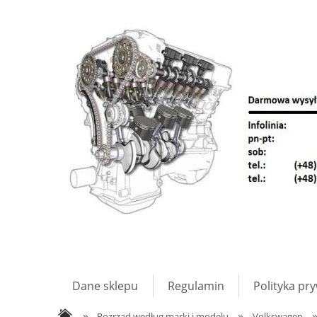
Dane sklepu
Regulamin
Polityka pr
»
»
Rozrząd według marki i modelu
Volkswagen