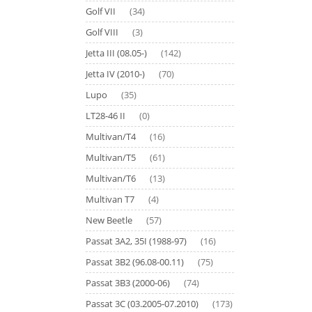
Golf VII
(34)
Golf VIII
(3)
Jetta III (08.05-)
(142)
Jetta IV (2010-)
(70)
Lupo
(35)
LT28-46 II
(0)
Multivan/T4
(16)
Multivan/T5
(61)
Multivan/T6
(13)
Multivan T7
(4)
New Beetle
(57)
Passat 3A2, 35I (1988-97)
(16)
Passat 3B2 (96.08-00.11)
(75)
Passat 3B3 (2000-06)
(74)
Passat 3C (03.2005-07.2010)
(173)