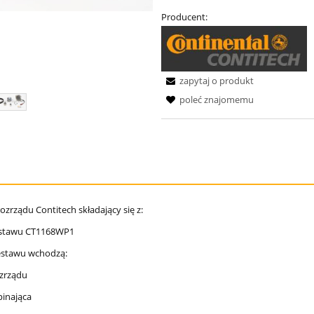
Producent:
zapytaj o produkt
poleć znajomemu
ozrządu Contitech składający się z:
stawu CT1168WP1
estawu wchodzą:
ozrządu
pinająca