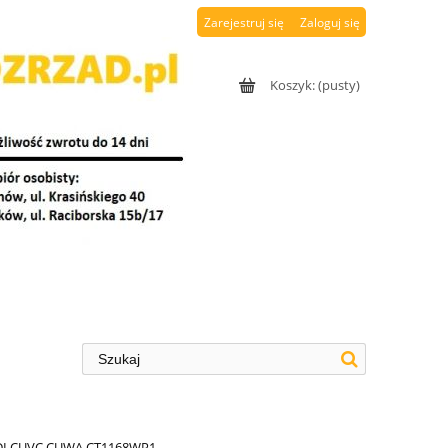
Zarejestruj się
Zaloguj się
Koszyk:
(pusty)
TDI CUVC CUWA CT1168WP1