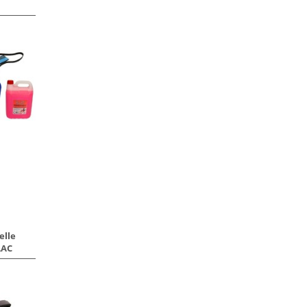
elle
AAC