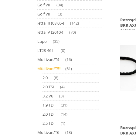
Golf VII
(34)
Golf VIII
(3)
Rozrząd
Jetta III (08.05-)
(142)
BRR AXC
0451210
Jetta IV (2010-)
(70)
Lupo
(35)
LT28-46 II
(0)
Multivan/T4
(16)
Multivan/T5
(61)
2.0
(8)
2.0 TSI
(4)
3.2 V6
(3)
1.9 TDI
(31)
2.0 TDI
(14)
2.5 TDI
(1)
Rozrząd
Multivan/T6
(13)
BRR AXC