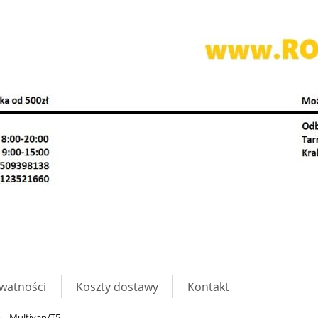
ywatności
Koszty dostawy
Kontakt
»
Multivan/T5