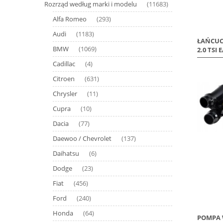
Rozrząd według marki i modelu
(11683)
Alfa Romeo
(293)
Audi
(1183)
ŁAŃCUC
BMW
(1069)
2.0 TSI 
Cadillac
(4)
Citroen
(631)
Chrysler
(11)
Cupra
(10)
Dacia
(77)
Daewoo / Chevrolet
(137)
Daihatsu
(6)
Dodge
(23)
Fiat
(456)
Ford
(240)
Honda
(64)
POMPA 