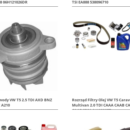
88 06H121026DR
TSI EA888 538096710
ody VW T5 2.5 TDI AXD BNZ
Rozrząd Filtry Olej VW T5 Carav
 A210
Multivan 2.0 TDI CAAA CAAB C
CAAE CFCA 941033SET