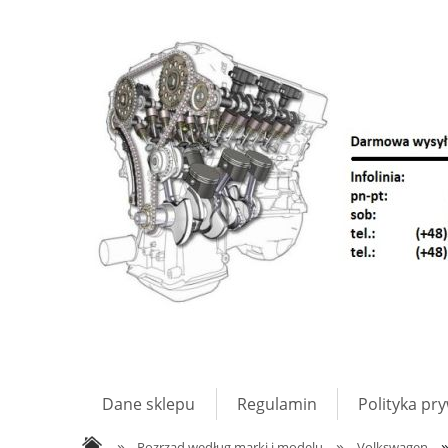
Dane sklepu
Regulamin
Polityka pr
»
»
Rozrząd według marki i modelu
Volkswagen