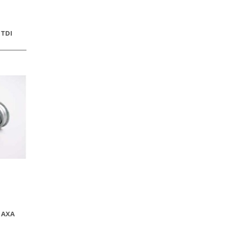
 TDI
0 AXA