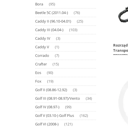
Bora
(95)
Beetle 5C (2011.04-)
(76)
Caddy II (96.10-04.01)
(25)
Caddy III (04.04-)
(103)
Caddy IV
(3)
Rozrząd
Caddy V
(1)
Transpo
5590073
Corrado
(7)
Crafter
(15)
Eos
(90)
Fox
(19)
Golf II (08.86-12.92)
(3)
Golf III (08.91-08.97)/Vento
(34)
Golf IV (08.97-)
(99)
Golf V (03.10-) Golf Plus
(162)
Golf VI (2008-)
(121)