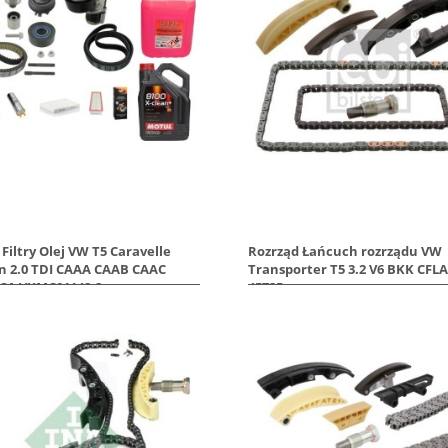
Filtry Olej VW T5 Caravelle
Rozrząd Łańcuch rozrządu VW
n 2.0 TDI CAAA CAAB CAAC
Transporter T5 3.2 V6 BKK CFL
CA VKMC01148-2
45735