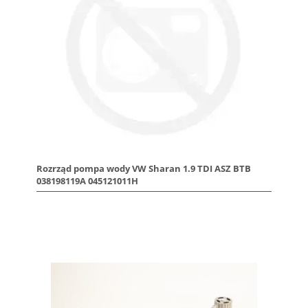
Rozrząd pompa wody VW Sharan 1.9 TDI ASZ BTB
038198119A 045121011H