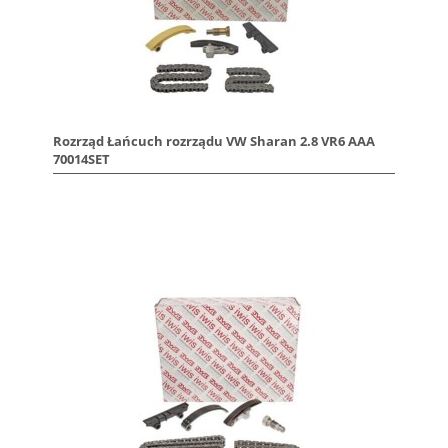
Rozrząd Łańcuch rozrządu VW Sharan 2.8 VR6 AAA
70014SET