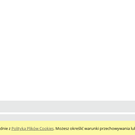
odnie z
Polityką Plików Cookies
. Możesz określić warunki przechowywania lu
Sklep internetowy Shoper.pl