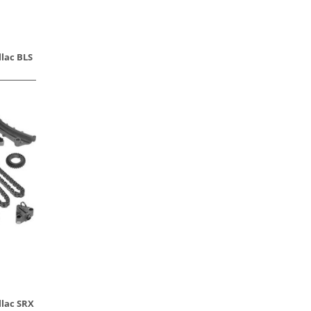
llac BLS
llac SRX