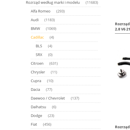
Rozrząd według marki i modelu
(11683)
Alfa Romeo
(293)
Audi
(1183)
Rozrząd
BMW
(1069)
2.8 V6 2
Cadillac
(4)
BLS
(4)
SRX
(0)
Citroen
(631)
Chrysler
(11)
Cupra
(10)
Dacia
(77)
Daewoo / Chevrolet
(137)
Daihatsu
(6)
Dodge
(23)
Fiat
(456)
Rozrząd