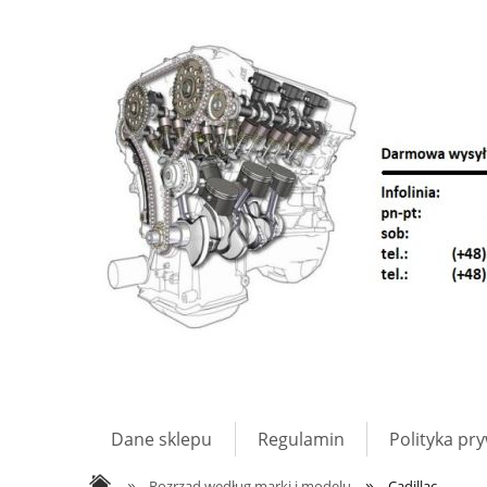
Dane sklepu
Regulamin
Polityka pr
»
»
Rozrząd według marki i modelu
Cadillac