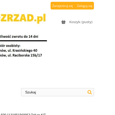
Zarejestruj się
Zaloguj się
Koszyk:
(pusty)
E90 11318515699S3 Tritan KIT