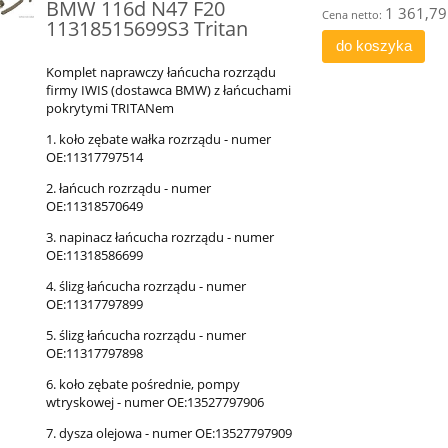
BMW 116d N47 F20
1 361,79 
Cena netto:
11318515699S3 Tritan
do koszyka
Komplet naprawczy łańcucha rozrządu
firmy IWIS (dostawca BMW) z łańcuchami
pokrytymi TRITANem
1. koło zębate wałka rozrządu - numer
OE:11317797514
2. łańcuch rozrządu - numer
OE:11318570649
3. napinacz łańcucha rozrządu - numer
OE:11318586699
4. ślizg łańcucha rozrządu - numer
OE:11317797899
5. ślizg łańcucha rozrządu - numer
OE:11317797898
6. koło zębate pośrednie, pompy
wtryskowej - numer OE:13527797906
7. dysza olejowa - numer OE:13527797909