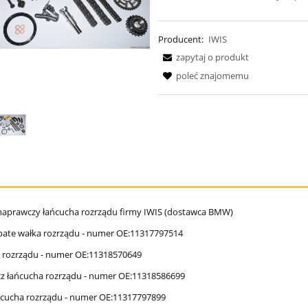
Producent:
IWIS
zapytaj o produkt
poleć znajomemu
aprawczy łańcucha rozrządu firmy IWIS (dostawca BMW)
ębate wałka rozrządu - numer OE:11317797514
h rozrządu - numer OE:11318570649
cz łańcucha rozrządu - numer OE:11318586699
łańcucha rozrządu - numer OE:11317797899