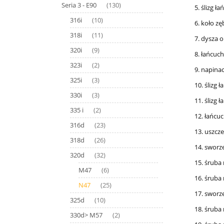
Seria 3 - E90
(130)
5. ślizg 
316i
(10)
6. koło z
318i
(11)
7. dysza 
320i
(9)
8. łańcuc
323i
(2)
9. napina
325i
(3)
10. ślizg
330i
(3)
11. ślizg
335 i
(2)
12. łańcu
316d
(23)
13. uszcz
318d
(26)
14. sworz
320d
(32)
15. śruba
M47
(6)
16. śruba
N47
(25)
17. sworz
325d
(10)
18. śruba
330d> M57
(2)