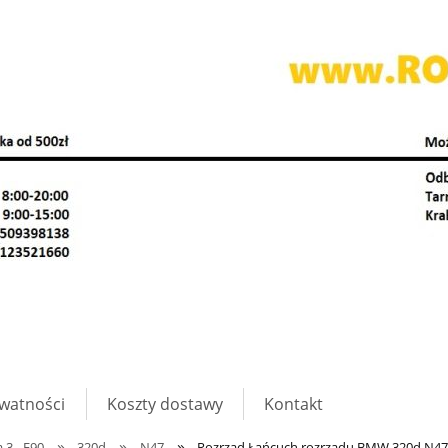
ywatności
Koszty dostawy
Kontakt
»
»
»
a 3 - E90
320d
N47
Rozrząd Łańcuch rozrządu BMW 320d N47 