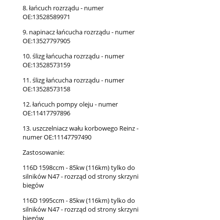
8. łańcuch rozrządu - numer
OE:13528589971
9. napinacz łańcucha rozrządu - numer
OE:13527797905
10. ślizg łańcucha rozrządu - numer
OE:13528573159
11. ślizg łańcucha rozrządu - numer
OE:13528573158
12. łańcuch pompy oleju - numer
OE:11417797896
13. uszczelniacz wału korbowego Reinz -
numer OE:11147797490
Zastosowanie:
116D 1598ccm - 85kw (116km) tylko do
silników N47 - rozrząd od strony skrzyni
biegów
116D 1995ccm - 85kw (116km) tylko do
silników N47 - rozrząd od strony skrzyni
biegów