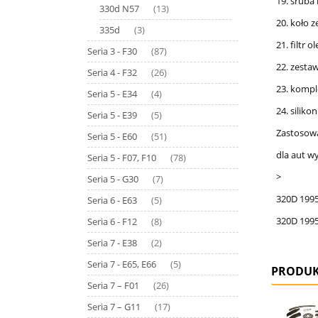
19. śruba
330d N57
(13)
20. koło 
335d
(3)
21. filtr
Seria 3 - F30
(87)
22. zesta
Seria 4 - F32
(26)
23. kompl
Seria 5 - E34
(4)
24. silik
Seria 5 - E39
(5)
Zastosowa
Seria 5 - E60
(51)
dla aut w
Seria 5 - F07, F10
(78)
>
Seria 5 - G30
(7)
320D 1995
Seria 6 - E63
(5)
320D 1995
Seria 6 - F12
(8)
Seria 7 - E38
(2)
Seria 7 - E65, E66
(5)
PRODUK
Seria 7 – F01
(26)
Seria 7 – G11
(17)