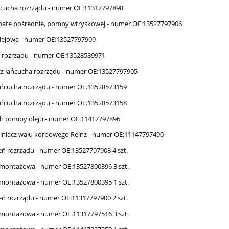
łańcucha rozrządu - numer OE:11317797898
ębate pośrednie, pompy wtryskowej - numer OE:13527797906
olejowa - numer OE:13527797909
h rozrządu - numer OE:13528589971
cz łańcucha rozrządu - numer OE:13527797905
 łańcucha rozrządu - numer OE:13528573159
 łańcucha rozrządu - numer OE:13528573158
ch pompy oleju - numer OE:11417797896
elniacz wału korbowego Reinz - numer OE:11147797490
eń rozrządu - numer OE:13527797908 4 szt.
 montażowa - numer OE:13527800396 3 szt.
 montażowa - numer OE:13527800395 1 szt.
eń rozrządu - numer OE:11317797900 2 szt.
 montażowa - numer OE:11317797516 3 szt.