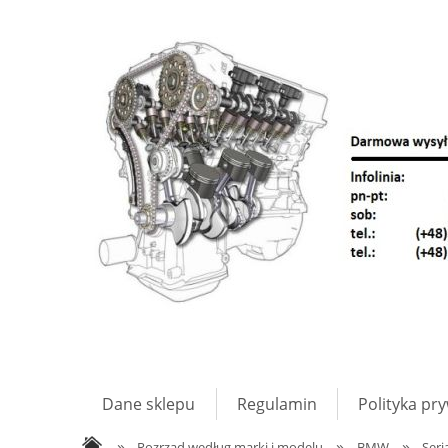
Dane sklepu
Regulamin
Polityka pr
»
»
»
Rozrząd według marki i modelu
BMW
Seri