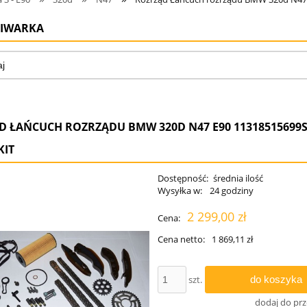
IWARKA
D ŁAŃCUCH ROZRZĄDU BMW 320D N47 E90 11318515699
KIT
Dostępność:
średnia ilość
Wysyłka w:
24 godziny
2 299,00 zł
Cena:
Cena netto:
1 869,11 zł
do koszyka
szt.
dodaj do pr