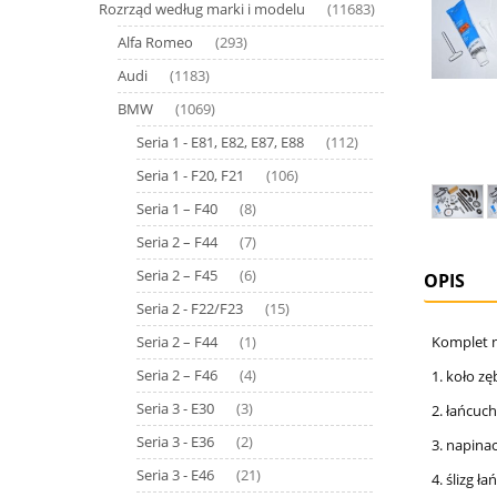
Rozrząd według marki i modelu
(11683)
Alfa Romeo
(293)
Audi
(1183)
BMW
(1069)
Seria 1 - E81, E82, E87, E88
(112)
Seria 1 - F20, F21
(106)
Seria 1 – F40
(8)
Seria 2 – F44
(7)
Seria 2 – F45
(6)
OPIS
Seria 2 - F22/F23
(15)
Komplet n
Seria 2 – F44
(1)
Seria 2 – F46
1. koło z
(4)
Seria 3 - E30
(3)
2. łańcuc
Seria 3 - E36
(2)
3. napina
Seria 3 - E46
(21)
4. ślizg 