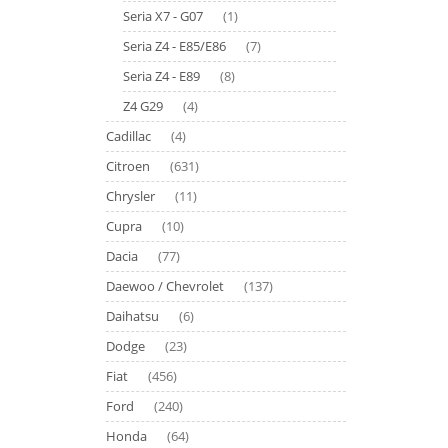
Seria X7 - G07
(1)
Seria Z4 - E85/E86
(7)
Seria Z4 - E89
(8)
Z4 G29
(4)
Cadillac
(4)
Citroen
(631)
Chrysler
(11)
Cupra
(10)
Dacia
(77)
Daewoo / Chevrolet
(137)
Daihatsu
(6)
Dodge
(23)
Fiat
(456)
Ford
(240)
Honda
(64)