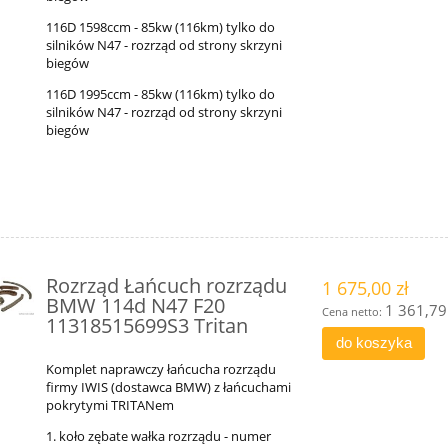
116D 1598ccm - 85kw (116km) tylko do
silników N47 - rozrząd od strony skrzyni
biegów
116D 1995ccm - 85kw (116km) tylko do
silników N47 - rozrząd od strony skrzyni
biegów
Rozrząd Łańcuch rozrządu
1 675,00 zł
BMW 114d N47 F20
1 361,79 
Cena netto:
11318515699S3 Tritan
do koszyka
Komplet naprawczy łańcucha rozrządu
firmy IWIS (dostawca BMW) z łańcuchami
pokrytymi TRITANem
1. koło zębate wałka rozrządu - numer