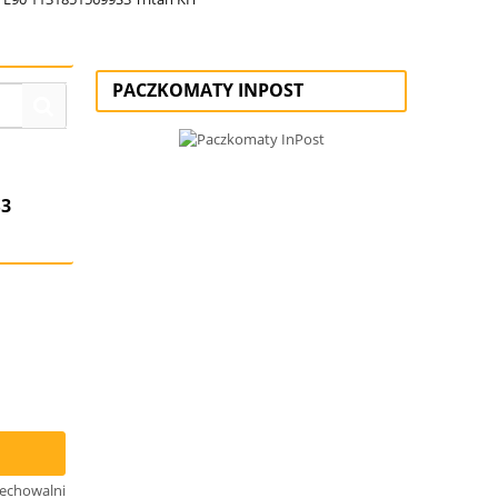
PACZKOMATY INPOST
S3
zechowalni