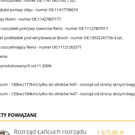
 montażowa - numer OE:11417807350 1 szt.
zębate pompy oleju - numer OE:11417798019
 oleju Mann - numer OE:11427807177
w uszczelek pokrywy zaworów Reinz - numer OE:11127807017
et podkładek pod wtryskiwacze Bosch - numer OE:13532247156 4 szt.
on uszczelniający Reinz - numer OE:11121262571
nie:
yprodukowanych od 11.2009r
ccm - 130kw (177km) tylko do silników N47 - rozrząd od strony skrzyni bie
ccm - 135kw (184km) tylko do silników N47 - rozrząd od strony skrzyni bie
TY POWIĄZANE
Rozrząd Łańcuch rozrządu
1 675,00 zł