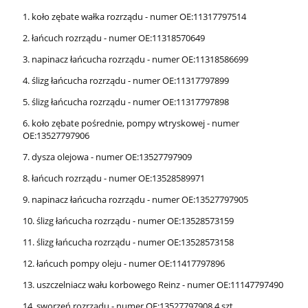
1. koło zębate wałka rozrządu - numer OE:11317797514
2. łańcuch rozrządu - numer OE:11318570649
3. napinacz łańcucha rozrządu - numer OE:11318586699
4. ślizg łańcucha rozrządu - numer OE:11317797899
5. ślizg łańcucha rozrządu - numer OE:11317797898
6. koło zębate pośrednie, pompy wtryskowej - numer
OE:13527797906
7. dysza olejowa - numer OE:13527797909
8. łańcuch rozrządu - numer OE:13528589971
9. napinacz łańcucha rozrządu - numer OE:13527797905
10. ślizg łańcucha rozrządu - numer OE:13528573159
11. ślizg łańcucha rozrządu - numer OE:13528573158
12. łańcuch pompy oleju - numer OE:11417797896
13. uszczelniacz wału korbowego Reinz - numer OE:11147797490
14. sworzeń rozrządu - numer OE:13527797908 4 szt.