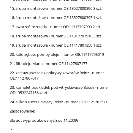
15. śruba montażowa - numer OE:13527800396 3 szt.
16. śruba montażowa - numer OE:13527800395 1 szt.
17. sworzeń rozrządu - numer OE:11317797900 2 szt.
18. śruba montażowa - numer OE:11317797516 3 szt.
19. śruba montażowa - numer OE:11417807350 1 szt.
20. koło zębate pompy oleju - numer OE:11417798019
21. filtr oleju Mann - numer OE:11427807177
22. zestaw uszczelek pokrywy zaworów Reinz - numer
OE:11127807017
23. komplet podkładek pod wtryskiwacze Bosch - numer
OE:13532247156 4 szt.
24. silikon uszczelniający Reinz - numer OE:11121262571
Zastosowanie:
dla aut wyprodukowanych od 11.2009r
>