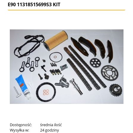
E90 11318515699S3 KIT
Dostępność:
średnia ilość
Wysyłka w:
24 godziny